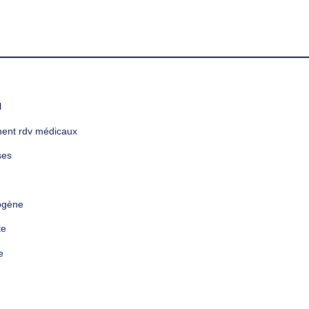
l
nt rdv médicaux
ses
ogène
te
e